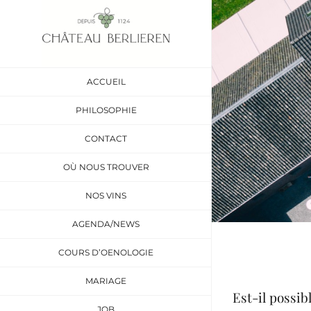
Passer
au
contenu
ACCUEIL
PHILOSOPHIE
CONTACT
OÙ NOUS TROUVER
NOS VINS
AGENDA/NEWS
COURS D’OENOLOGIE
MARIAGE
Est-il possibl
JOB