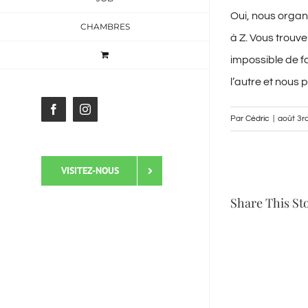
Oui, nous organ
CHAMBRES
à Z. Vous trouve
impossible de fa
l’autre et nous
Facebook
Instagram
Par
Cédric
|
août 3r
VISITEZ-NOUS
Share This St