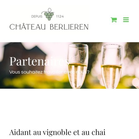
Passer
au
contenu
Partenaires
Vous souhaitez travailler avec nous?
Aidant au vignoble et au chai