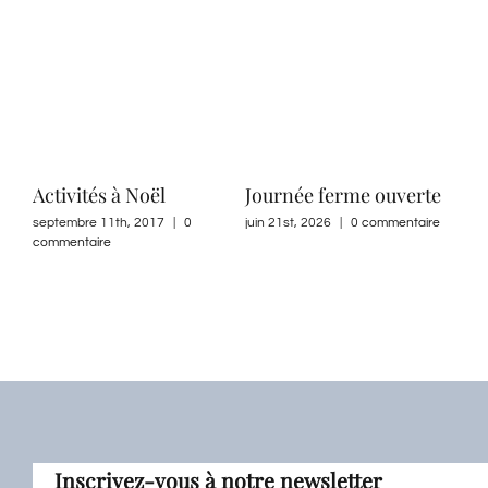
Activités à Noël
Journée ferme ouverte
Dég
tou
septembre 11th, 2017
|
0
juin 21st, 2026
|
0 commentaire
commentaire
d’a
aire
juill
Inscrivez-vous à notre newsletter