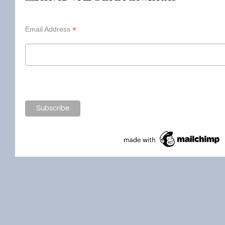
*
Email Address