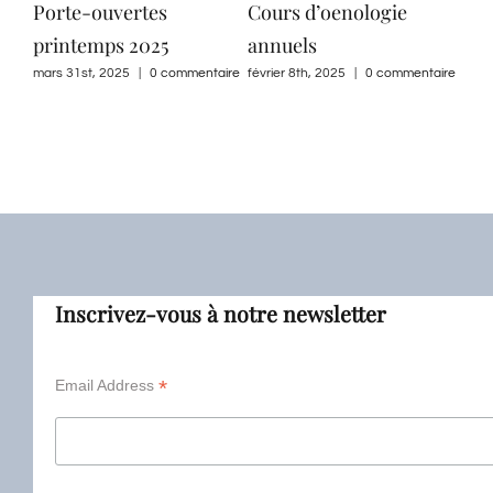
Porte-ouvertes
Cours d’oenologie
1x/
printemps 2025
annuels
dég
mars 31st, 2025
|
0 commentaire
février 8th, 2025
|
0 commentaire
janvi
comm
Inscrivez-vous à notre newsletter
*
Email Address