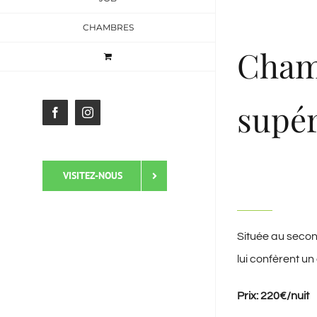
CHAMBRES
Cham
supér
Facebook
Instagram
VISITEZ-NOUS
Située au secon
lui confèrent u
Prix: 220€/nuit