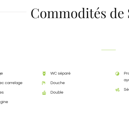
Commodités de 
ge
WC séparé
Pr
ay
c carrelage
Douche
Sè
es
Double
igine