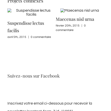
Projets connexes
Maecenas nisl urna
Sed
Suspendisse lectus
ire
février 20th, 2015
|
0
févri
facilis
commentaire
comm
avril 5th, 2015
|
0 commentaire
Suivez-nous sur Facebook
Inscrivez votre email ci-dessous pour recevoir la