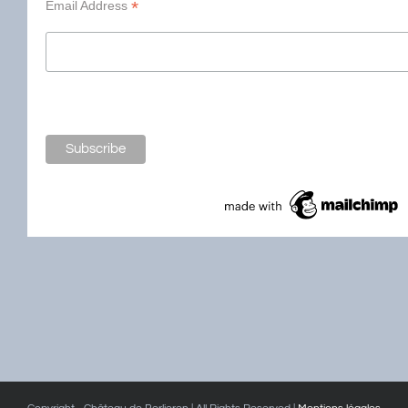
*
Email Address