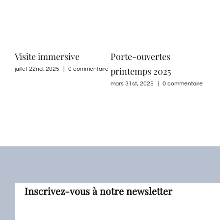
Visite immersive
Porte-ouvertes
Cou
printemps 2025
ann
juillet 22nd, 2025
|
0 commentaire
mars 31st, 2025
|
0 commentaire
févri
Inscrivez-vous à notre newsletter